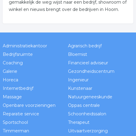
gemakkelijk de weg wijst naar een bedrijf, showroom of
winkel en nieuws brengt over de bedrijven in Hoorn.
Administratiekantoor
Agrarisch bedrijf
Bedrijfsruimte
Bloemist
Coaching
Financieel adviseur
Galerie
Gezondheidscentrum
Horeca
Ingenieur
Internetbedrijf
Kunstenaar
Massage
Natuurgeneeskunde
Openbare voorzieningen
Oppas centrale
Reparatie service
Schoonheidssalon
Sportschool
Therapeut
Timmerman
Uitvaartverzorging