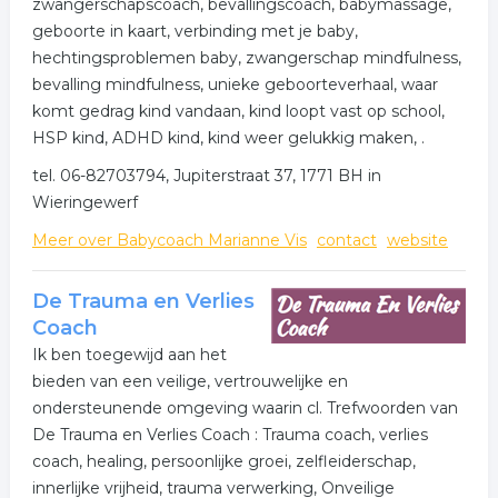
vertrouwen in jezelf terug te laten vinden en je terug te
zwangerschapscoach, bevallingscoach, babymassage,
zetten in je kracht.
geboorte in kaart, verbinding met je baby,
hechtingsproblemen baby, zwangerschap mindfulness,
Ik ben Chris de Kroon jarenlang werkend als docent,
bevalling mindfulness, unieke geboorteverhaal, waar
coach en vertrouwenspersoon in het voortgezet
komt gedrag kind vandaan, kind loopt vast op school,
onderwijs. Mede vanuit mijn christelijke achtergrond
HSP kind, ADHD kind, kind weer gelukkig maken, .
heb ik geleerd om zonder oordeel respectvol en met
tel. 06-82703794, Jupiterstraat 37, 1771 BH in
enthousiasme op zoek te gaan naar iemands
Wieringewerf
mogelijkheden.
Meer over Babycoach Marianne Vis
contact
website
“Het beste wat ik voor je kan doen is het goede in je
naar boven halen”.
De Trauma en Verlies
Als coach ga ik graag met je in gesprek om je
Coach
kwaliteiten te onderzoeken en om vanuit die kracht
Ik ben toegewijd aan het
weer plezier in je dagelijkse werk/leven te ervaren.
bieden van een veilige, vertrouwelijke en
ondersteunende omgeving waarin cl. Trefwoorden van
De eerste kennismaking is altijd vrijblijvend.
De Trauma en Verlies Coach : Trauma coach, verlies
coach, healing, persoonlijke groei, zelfleiderschap,
innerlijke vrijheid, trauma verwerking, Onveilige