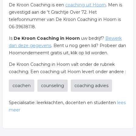
De Kroon Coaching is een
coaching uit Hoorn
. Men is
gevestigd aan de 't Grachtje Over 72. Het
telefoonnummer van De Kroon Coaching in Hoorn is
06-39618118.
Is
De Kroon Coaching in Hoorn
uw bedrijf?
Bewerk
dan deze gegevens
. Bent u nog geen lid? Probeer dan
Hoornonderneemt gratis uit, klik op lid worden.
De Kroon Coaching in Hoorn valt onder de rubriek
coaching. Een coaching uit Hoorn levert onder andere :
coachen
counseling
coaching advies
Specialisatie: leerkrachten, docenten en studenten
lees
meer
Soms heb je momenten in je leven dat je vastloopt in je
werk, studie of op persoonlijk vlak. Zoek jij iemand die