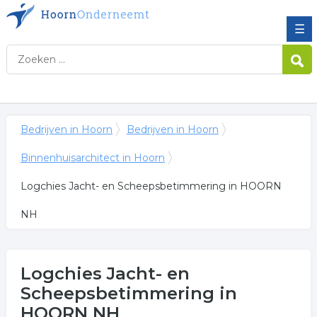
☰
Bedrijven in Hoorn
Bedrijven in Hoorn
Binnenhuisarchitect in Hoorn
Logchies Jacht- en Scheepsbetimmering in HOORN
NH
Logchies Jacht- en
Scheepsbetimmering
in
HOORN NH