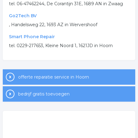
tel. 06-47462244, De Corantijn 31E, 1689 AN in Zwaag
reparatie computer
reparatie laptop
Go2Tech BV
telefoon reparatie
, Handelsweg 22, 1693 AZ in Wervershoof
.
Smart Phone Repair
tel. 0229-217653, Kleine Noord 1, 1621JD in Hoorn
offerte reparatie service in Hoorn
bedrijf gratis toevoegen