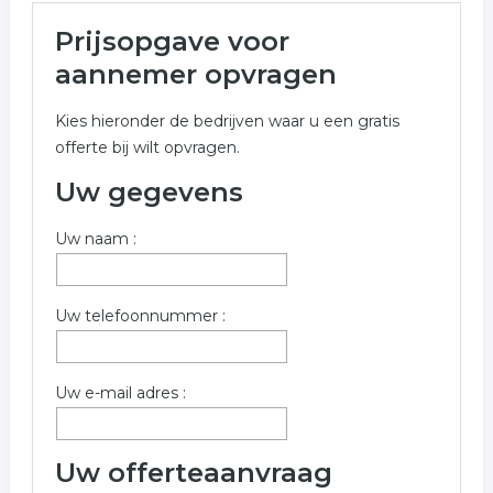
Meer over aannemer in Hoorn
Prijsopgave voor
Onderstaand vindt u een overzicht van alle aannemer
aannemer opvragen
gerelateerde bedrijven in de omgeving van Hoorn voor
een vrijblijvende aanvraag.
Kies hieronder de bedrijven waar u een gratis
offerte bij wilt opvragen.
Wilt u informatie opvragen voor aannemer in de regio
Hoorn? Vul onderstaand formulier dan zo volledig
Uw gegevens
mogelijk in. De volgende bedrijven zijn gelinkt aan
aannemer uit Hoorn.
Uw naam :
Trefwoorden:
Uw telefoonnummer :
aannemer
aannemersbedrijf
bouwbedrijf
klusbedrijf
verbouwing
bouwen
Uw e-mail adres :
Uw offerteaanvraag