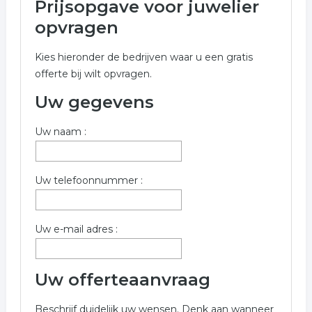
Prijsopgave voor juwelier
Onderstaand vindt u een overzicht van alle juwelier
opvragen
gerelateerde bedrijven in de omgeving van Hoorn voor
een vrijblijvende aanvraag.
Kies hieronder de bedrijven waar u een gratis
offerte bij wilt opvragen.
Onderstaande bedrijven zijn gerelateerd aan juwelier in
de plaats Hoorn. Om een gratis prijs opgave op te
Uw gegevens
vragen dient u onderstaand formulier in te vullen. De
bedrijven komen uit de rubriek juwelier in Hoorn.
Uw naam :
Trefwoorden:
Uw telefoonnummer :
sieraden
goud
zilver
diamanten
juwelen
juwelier
sieradenwinkel
Uw e-mail adres :
Uw offerteaanvraag
Beschrijf duidelijk uw wensen. Denk aan wanneer