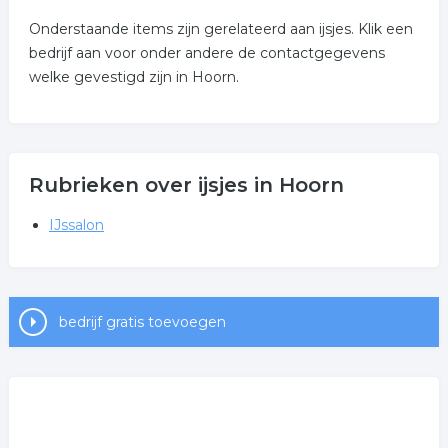
Onderstaande items zijn gerelateerd aan ijsjes. Klik een
bedrijf aan voor onder andere de contactgegevens
welke gevestigd zijn in Hoorn.
Rubrieken over ijsjes in Hoorn
IJssalon
bedrijf gratis toevoegen